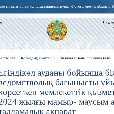
кеттік қызметтер
Консультациялық пункт
Фотогалерея
Байланыс
Б
ың
Госуда
по
Басты бет
Қоғамдық есептер
Егіндікөл ауданы бойынша білім..
Егіндікөл ауданы бойынша біл
ведомстволық бағынысты ұй
көрсеткен мемлекеттік қызм
2024 жылғы мамыр- маусым 
талдамалық ақпарат