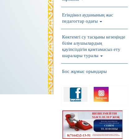
Егіндікөл ауданының жас
педагогтар одағы
Көктемгі су тасқыны кезеңінде
білім алушылардың
қауіпсіздігін қамтамасыз ету
шаралары туралы
Бос жұмыс орындары