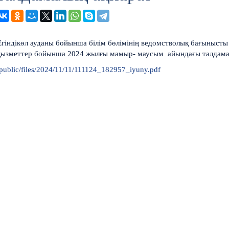
Егіндікөл ауданы бойынша білім бөлімінің ведомстволық бағыныст
қызметтер бойынша 2024 жылғы мамыр- маусым айындағы талдама
/public/files/2024/11/11/111124_182957_iyuny.pdf