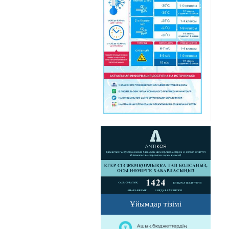
Ұйымдар тізімі