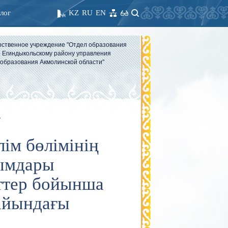
лог
KZ
RU
EN
рственное учреждение "Отдел образования
 Егиндыкольскому району управления
образования Акмолинской области"
.
ім бөлімінің
ымдары
еттер бойынша
айындағы