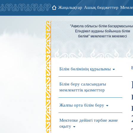
Жаңалықтар
Ашық бюджеттер
Мемле
"Ақмола облысы білім басқармасын
Егіндікөл ауданы бойынша білім
бөлімі" мемлекеттік мекемесі
Білім бөлімінің құрылымы
Білім беру саласындағы
мемлекеттік қызметтер
Жалпы орта білім беру
Мектепке дейінгі тәрбие және
оқыту