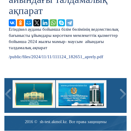
ақпарат
Егіндікөл ауданы бойынша білім бөлімінің ведомстволық
бағынысты ұйымдары көрсеткен мемлекеттік қызметтер
бойынша 2024 жылғы мамыр- маусым айындағы
талдамалық ақпарат
/public/files/2024/11/11/111124_182651_aprely.pdf
2016 © sh-test.akmol.kz. Все права защищены