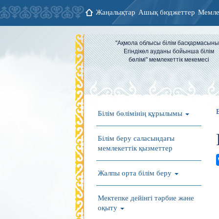
Жаңалықтар
Ашық бюджеттер
Мемле
"Ақмола облысы білім басқармасын
Егіндікөл ауданы бойынша білім
бөлімі" мемлекеттік мекемесі
Білім бөлімінің құрылымы
Білім беру саласындағы
мемлекеттік қызметтер
Жалпы орта білім беру
Мектепке дейінгі тәрбие және
оқыту