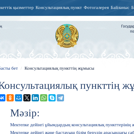
кеттік қызметтер
Консультациялық пункт
Фотогалерея
Байланыс
Б
ың
Госуда
по
Басты бет
Консультациялық пункттің жұмысы
Консультациялық пункттің 
Мәзір:
Мектепке дейінгі ұйымдардың консультациялық пункттерінің 
Мектепке дейінгі және бастауыш білім берудің арасындағы са