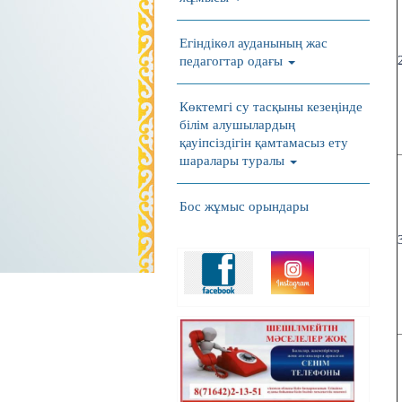
Егіндікөл ауданының жас
педагогтар одағы
Көктемгі су тасқыны кезеңінде
білім алушылардың
қауіпсіздігін қамтамасыз ету
шаралары туралы
Бос жұмыс орындары