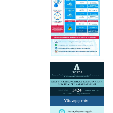
Ұйымдар тізімі