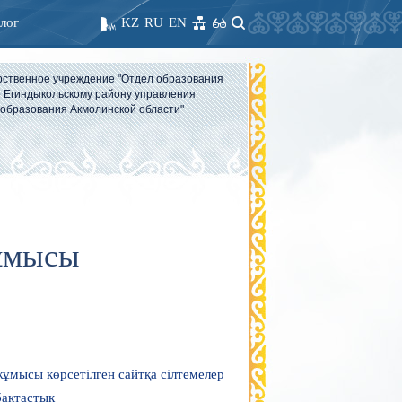
лог
KZ
RU
EN
рственное учреждение "Отдел образования
 Егиндыкольскому району управления
образования Акмолинской области"
жұмысы
жұмысы көрсетілген сайтқа сілтемелер
бақтастық