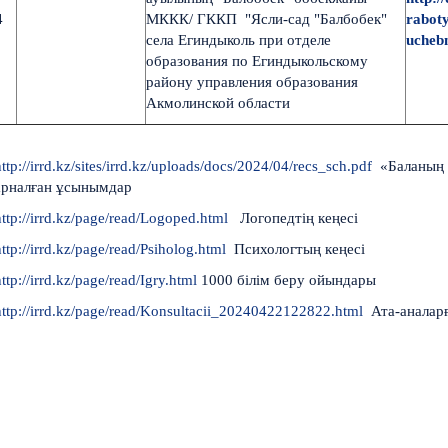
4
МККК/ ГККП "Ясли-сад "Балбобек"
rabot
села Егиндыколь при отделе
ucheb
образования по Егиндыкольскому
району управления образования
Акмолинской области
http://irrd.kz/sites/irrd.kz/uploads/docs/2024/04/recs_sch.pdf
«Баланың м
арналған ұсынымдар
http://irrd.kz/page/read/Logoped.html
Логопедтің кеңесі
http://irrd.kz/page/read/Psiholog.html
Психологтың кеңесі
ttp://irrd.kz/page/read/Igry.html
1000 білім беру ойындары
http://irrd.kz/page/read/Konsultacii_20240422122822.html
Ата-аналарғ