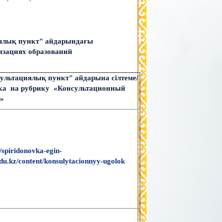
иялық пункт" айдарындағы
изациях образований
ультациялық пункт" айдарына сілтеме/
ка на рубрику «Консультационный
»
//spiridonovka-egin-
u.kz/content/konsulytacionnyy-ugolok