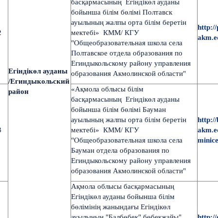
басқармасының Егіндікөл ауданы
бойынша білім бөлімі Полтавск
ауылының жалпы орта білім беретін
http:/
2
мектебі» КММ/ КГУ
akm.ed
"Общеобразовательная школа села
Полтавское отдела образования по
Егиндыкольскому району управления
Егіндікөл ауданы
образования Акмолинской области"
/Егиндыкольский
«Ақмола облысы білім
район
басқармасының Егіндікөл ауданы
бойынша білім бөлімі Бауман
ауылының жалпы орта білім беретін
http:/
3
мектебі» КММ/ КГУ
akm.ed
"Общеобразовательная школа села
minic
Бауман отдела образования по
Егиндыкольскому району управления
образования Акмолинской области"
Ақмола облысы басқармасының
Егіндікөл ауданы бойынша білім
бөлімінің жанындағы Егіндікөл
ауылының "Балбөбек" бөбекжайы"
http:/