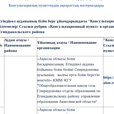
Консультациялық пункттердің ақпараттық материалдары
Егіндікөл ауданының білім беру ұйымдарындағы "Консультац
сілтемелер/ Ссылки рубрик «Консультационный пункт» в орган
Егиндыкольского района
Аудан атауы /
"Конс
Ұйымның атауы / Наименование
№
Наименование
Ссыл
организации
района
пункт
«Ақмола облысы білім
басқармасының Егіндікөл ауданы
бойынша білім бөлімі Спиридоновка
ауылының жалпы орта білім беретін
https:
1
мектебі» КММ/ КГУ
akm.ed
"Общеобразовательная школа села
Спиридоновка отдела образования по
Егиндыкольскому району управления
образования Акмолинской области"
«Ақмола облысы білім