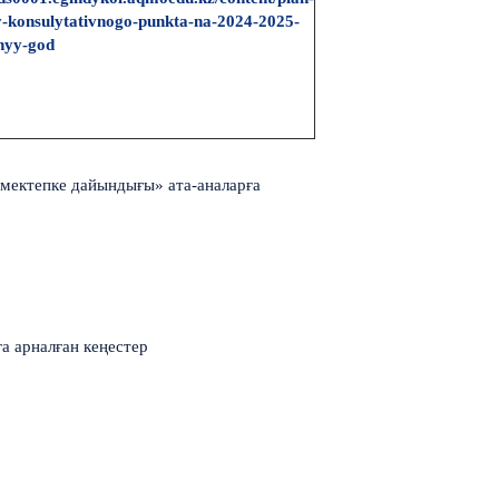
y-konsulytativnogo-punkta-na-2024-2025-
nyy-god
ектепке дайындығы» ата-аналарға
а арналған кеңестер