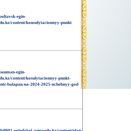
/poltavsk-egin-
u.kz/content/konsulytacionnyy-punkt
/bauman-egin-
u.kz/content/kosulytacionnyy-punkt-
entr-balapan-na-2024-2025-uchebnyy-god
/ds0001.egindykol.aqmoedu.kz/content/plan-