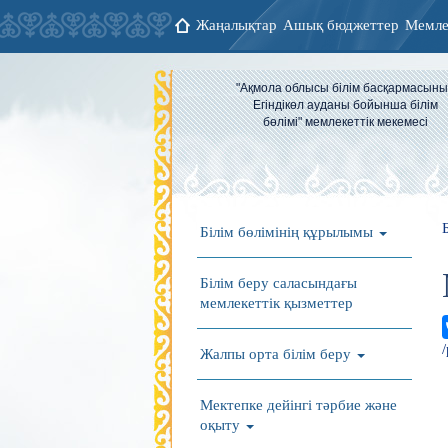
Жаңалықтар
Ашық бюджеттер
Мемле
"Ақмола облысы білім басқармасын
Егіндікөл ауданы бойынша білім
бөлімі" мемлекеттік мекемесі
Білім бөлімінің құрылымы
Білім беру саласындағы
мемлекеттік қызметтер
Жалпы орта білім беру
Мектепке дейінгі тәрбие және
оқыту