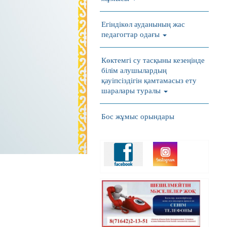
Егіндікөл ауданының жас
педагогтар одағы
Көктемгі су тасқыны кезеңінде
білім алушылардың
қауіпсіздігін қамтамасыз ету
шаралары туралы
Бос жұмыс орындары