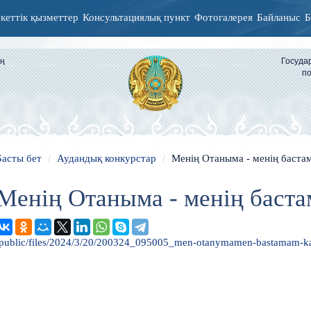
кеттік қызметтер
Консультациялық пункт
Фотогалерея
Байланыс
Б
ың
Госуда
по
Басты бет
Аудандық конкурстар
Менің Отаныма - менің баста
Менің Отаныма - менің баст
/public/files/2024/3/20/200324_095005_men-otanymamen-bastamam-k