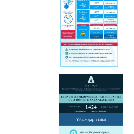
Ұйымдар тізімі