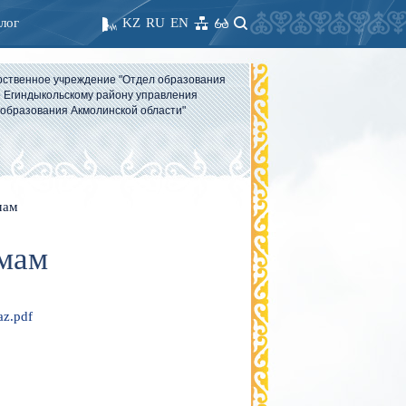
лог
KZ
RU
EN
рственное учреждение "Отдел образования
 Егиндыкольскому району управления
образования Акмолинской области"
мам
амам
az.pdf