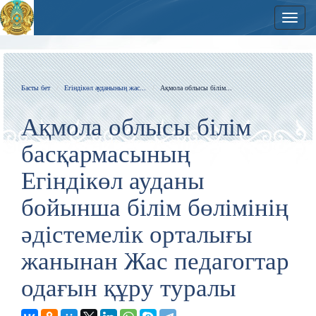
Нави
Басты бет
Егіндікөл ауданының жас...
Ақмола облысы білім...
Ақмола облысы білім
басқармасының
Егіндікөл ауданы
бойынша білім бөлімінің
әдістемелік орталығы
жанынан Жас педагогтар
одағын құру туралы