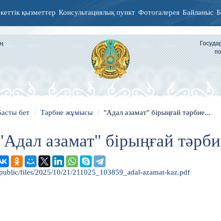
кеттік қызметтер
Консультациялық пункт
Фотогалерея
Байланыс
Б
ың
Госуда
по
Басты бет
Тәрбие жұмысы
"Адал азамат" бірыңғай тәрбие...
"Адал азамат" бірыңғай тәрб
/public/files/2025/10/21/211025_103859_adal-azamat-kaz.pdf