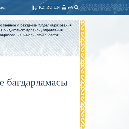
лог
KZ
RU
EN
рственное учреждение "Отдел образования
 Егиндыкольскому району управления
образования Акмолинской области"
ие бағдарламасы