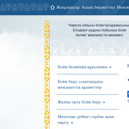
Жаңалықтар
Ашық бюджеттер
Мемле
"Ақмола облысы білім басқармасын
Егіндікөл ауданы бойынша білім
бөлімі" мемлекеттік мекемесі
Білім бөлімінің құрылымы
Білім беру саласындағы
мемлекеттік қызметтер
Жалпы орта білім беру
Мектепке дейінгі тәрбие және
оқыту