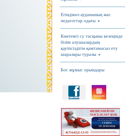
Егіндікөл ауданының жас
педагогтар одағы
Көктемгі су тасқыны кезеңінде
білім алушылардың
қауіпсіздігін қамтамасыз ету
шаралары туралы
Бос жұмыс орындары