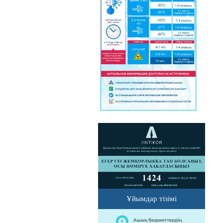
Ұйымдар тізімі