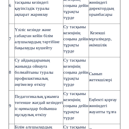
тасқыны кезіндегі
жөніндегі
6
соңына дейін
қауіпсіздік туралы
директордың
тұрақты
ақпарат жариялау
орынбасары
түрде
Су тасқыны
Үзіліс кезінде және
кезеңінің
Кезекші
сабақтан кейін білім
7
соңына дейін
мұғалімдер,
алушылардың тәртібіне
тұрақты
әкімшілік
бақылауды күшейту
түрде
Су айдындарының
Су тасқыны
жанында ойнауға
кезеңінің
8
болмайтыны туралы
соңына дейін
Сынып
профилактикалық
тұрақты
жетекшілері
әңгімелер өткізу
түрде
Су тасқыны
Педагогикалық ұжымға
кезеңінің
Еңбекті қорғау
төтенше жағдай кезіндегі
9
соңына дейін
жөніндегі
іс-қимылдар бойынша
тұрақты
жауапты тұлға
нұсқаулық өткізу
түрде
Білім алушылардың
Су тасқыны