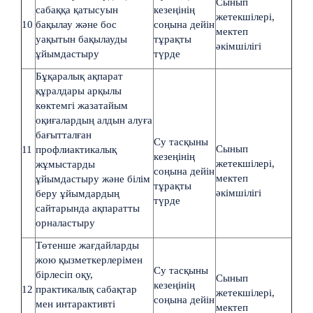
Сынып
сабаққа қатысуын
кезеңінің
жетекшілері,
10
бақылау және бос
соңына дейін
мектеп
уақытын бақылауды
тұрақты
әкімшілігі
ұйымдастыру
түрде
Бұқаралық ақпарат
құралдары арқылы
көктемгі жазатайым
оқиғалардың алдын алуға
бағытталған
Су тасқыны
Сынып
11
профлиактикалық
кезеңінің
жетекшілері,
жұмыстарды
соңына дейін
мектеп
ұйымдастыру және білім
тұрақты
әкімшілігі
беру ұйымдардың
түрде
сайтарында ақпаратты
орналастыру
Төтенше жағдайларды
жою қызметкерлерімен
Су тасқыны
бірлесіп оқу,
Сынып
кезеңінің
12
практикалық сабақтар
жетекшілері,
соңына дейін
мен интарактивті
мектеп