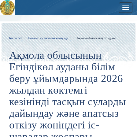
Нави
Басты бет
Көктемгі су тасқыны кезеңінде...
Ақмола облысының Егіндікөл...
Ақмола облысының
Егіндікөл ауданы білім
беру ұйымдарында 2026
жылдан көктемгі
кезінінді тасқын суларды
дайындау және апатсыз
өткізу жөніндегі іс-
шаралар жоспары