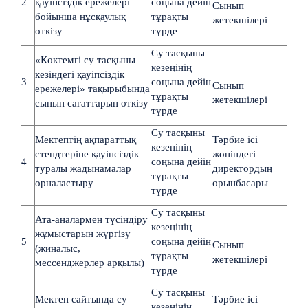
2
қауіпсіздік ережелері
соңына дейін
Сынып
бойынша нұсқаулық
тұрақты
жетекшілері
өткізу
түрде
Су тасқыны
«Көктемгі су тасқыны
кезеңінің
кезіндегі қауіпсіздік
3
соңына дейін
Сынып
ережелері» тақырыбында
тұрақты
жетекшілері
сынып сағаттарын өткізу
түрде
Су тасқыны
Мектептің ақпараттық
Тәрбие ісі
кезеңінің
стендтеріне қауіпсіздік
жөніндегі
4
соңына дейін
туралы жадынамалар
директордың
тұрақты
орналастыру
орынбасары
түрде
Су тасқыны
Ата-аналармен түсіндіру
кезеңінің
жұмыстарын жүргізу
5
соңына дейін
Сынып
(жиналыс,
тұрақты
жетекшілері
мессенджерлер арқылы)
түрде
Су тасқыны
Мектеп сайтында су
Тәрбие ісі
кезеңінің