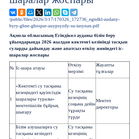
/public/files/2026/3/17/170326_172736_egndkl-audany-
byry-ghne-ghospar-auypsyzdy-su-tasynan.pdf
Ақмола облысының Егіндікөл ауданы білім беру
ұйымдарында 2026 жылдан көктемгі кезінінді тасқын
суларды дайындау және апатсыз өткізу жөніндегі іс-
шаралар жоспары
Өткізу
Жауапты
№
Іс-шара атауы
мерзімі
тұлғалар
«Көктемгі су тасқыны
Су тасқыны
кезеңіндегі қауіпсіздік
кезеңінің
1
шаралары туралы»
Мектеп
соңына дейін
мектепішілік бұйрық
директоры
тұрақты
шығару
түрде
Білім алушыларға су
Су тасқыны
тасқыны кезіндегі
кезеңінің