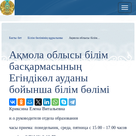
Нави
Басты бет
Білім бөлімінің құрылымы
Ақмола облысы білім...
Ақмола облысы білім
басқармасының
Егіндікөл ауданы
бойынша білім бөлімі
Криксина Елена Витальевна
и.о.руководителя отдела образования
часы приема: понедельник, cреда, пятница с 15.00 - 17.00 часов