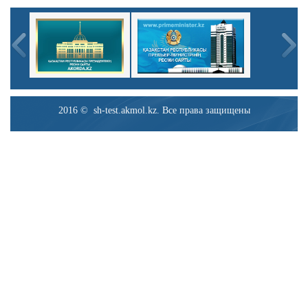
2016 © sh-test.akmol.kz. Все права защищены