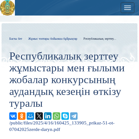
Нави
Басты бет
Жұмыс топтары бойынша бұйрықтар
Республикалық зерттеу...
Республикалық зерттеу
жұмыстары мен ғылыми
жобалар конкурсының
аудандық кезеңін өткізу
туралы
/public/files/2025/4/16/160425_133905_prikaz-51-ot-
07042025zerde-daryn.pdf