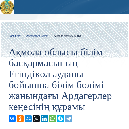
Басты бет
Ардагерлер кеңесі
Ақмола облысы білім...
Ақмола облысы білім
басқармасының
Егіндікөл ауданы
бойынша білім бөлімі
жанындағы Ардагерлер
кеңесінің құрамы