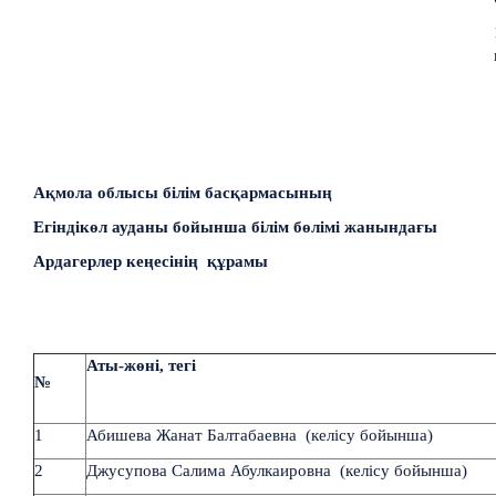
Ақмола облысы білім басқармасының
Егіндікөл ауданы бойынша білім бөлімі жанындағы
Ардагерлер кеңесінің құрамы
Аты-жөні, тегі
№
1
Абишева Жанат Балтабаевна (келісу бойынша)
2
Джусупова Салима Абулкаировна (келісу бойынша)